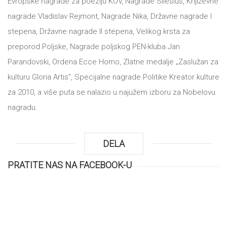
Evropske nagrade za poeziju KOV, Nagrade Silesius, Književne
nagrade Vladislav Rejmont, Nagrade Nika, Državne nagrade I
stepena, Državne nagrade II stepena, Velikog krsta za
preporod Poljske, Nagrade poljskog PEN-kluba Jan
Parandovski, Ordena Ecce Homo, Zlatne medalje „Zaslužan za
kulturu Gloria Artis”, Specijalne nagrade Politike Kreator kulture
za 2010, a više puta se nalazio u najužem izboru za Nobelovu
nagradu.
DELA
PRATITE NAS NA FACEBOOK-U