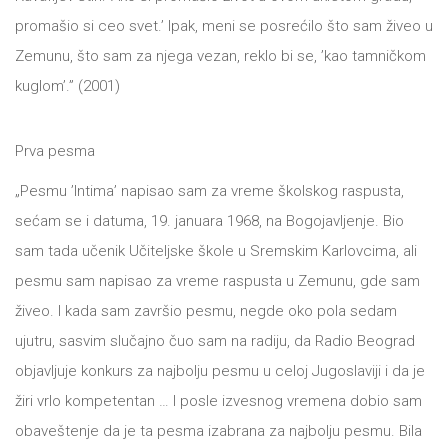
promašio si ceo svet.’ Ipak, meni se posrećilo što sam živeo u
Zemunu, što sam za njega vezan, reklo bi se, ’kao tamničkom
kuglom’.” (2001)
Prva pesma
„Pesmu ’Intima’ napisao sam za vreme školskog raspusta,
sećam se i datuma, 19. januara 1968, na Bogojavljenje. Bio
sam tada učenik Učiteljske škole u Sremskim Karlovcima, ali
pesmu sam napisao za vreme raspusta u Zemunu, gde sam
živeo. I kada sam završio pesmu, negde oko pola sedam
ujutru, sasvim slučajno čuo sam na radiju, da Radio Beograd
objavljuje konkurs za najbolju pesmu u celoj Jugoslaviji i da je
žiri vrlo kompetentan … I posle izvesnog vremena dobio sam
obaveštenje da je ta pesma izabrana za najbolju pesmu. Bila