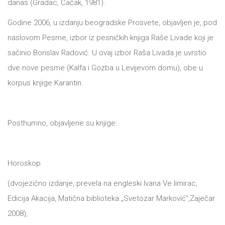
danas (Gradac, Čačak, 1981).
Godine 2006, u izdanju beogradske Prosvete, objavljen je, pod
naslovom Pesme, izbor iz pesničkih knjiga Raše Livade koji je
sačinio Borislav Radović. U ovaj izbor Raša Livada je uvrstio
dve nove pesme (Kalfa i Gozba u Levijevom domu), obe u
korpus knjige Karantin.
Posthumno, objavljene su knjige:
Horoskop
(dvojezično izdanje, prevela na engleski Ivana Ve limirac,
Edicija Akacija, Matična biblioteka „Svetozar Marković”,Zaječar
2008),