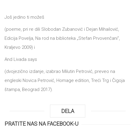
Još jedino ti možeš
(poeme, pri re dili Slobodan Zubanović i Dejan Mihailović,
Edicija Povelja, Na rod na biblioteka „Stefan Prvovenčani”,
Kraljevo 2009) i
And Livada says
(dvojezično izdanje, izabrao Milutin Petrović, preveo na
engleski Novica Petrović, Homage edition, Treći Trg i Čigoja
štampa, Beograd 2017).
DELA
PRATITE NAS NA FACEBOOK-U