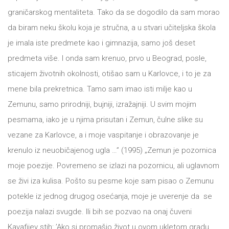
graničarskog mentaliteta. Tako da se dogodilo da sam morao
da biram neku školu koja je stručna, a u stvari učiteljska škola
je imala iste predmete kao i gimnazija, samo još deset
predmeta više. I onda sam krenuo, prvo u Beograd, posle,
sticajem životnih okolnosti, otišao sam u Karlovce, i to je za
mene bila prekretnica. Tamo sam imao isti milje kao u
Zemunu, samo prirodniji, bujniji, izražajniji. U svim mojim
pesmama, iako je u njima prisutan i Zemun, čulne slike su
vezane za Karlovce, a i moje vaspitanje i obrazovanje je
krenulo iz neuobičajenog ugla …” (1995) „Zemun je pozornica
moje poezije. Povremeno se izlazi na pozornicu, ali uglavnom
se živi iza kulisa. Pošto su pesme koje sam pisao o Zemunu
potekle iz jednog drugog osećanja, moje je uverenje da se
poezija nalazi svugde. Ili bih se pozvao na onaj čuveni
Kavafijev stih: ’Ako si promašio život u ovom ukletom gradu,