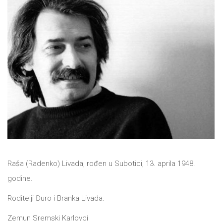
NOVOSTI
O
NAMA
KONTAKT
Raša (Radenko) Livada, rođen u Subotici, 13. aprila 1948.
godine.
Roditelji Đuro i Branka Livada.
Zemun Sremski Karlovci