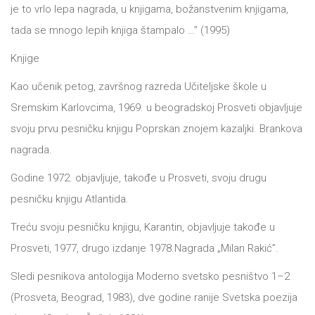
je to vrlo lepa nagrada, u knjigama, božanstvenim knjigama,
tada se mnogo lepih knjiga štampalo …” (1995)
Knjige
Kao učenik petog, završnog razreda Učiteljske škole u
Sremskim Karlovcima, 1969. u beogradskoj Prosveti objavljuje
svoju prvu pesničku knjigu Poprskan znojem kazaljki. Brankova
nagrada.
Godine 1972. objavljuje, takođe u Prosveti, svoju drugu
pesničku knjigu Atlantida.
Treću svoju pesničku knjigu, Karantin, objavljuje takođe u
Prosveti, 1977, drugo izdanje 1978.Nagrada „Milan Rakić”.
Sledi pesnikova antologija Moderno svetsko pesništvo 1–2
(Prosveta, Beograd, 1983), dve godine ranije Svetska poezija