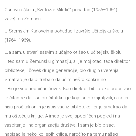
Osnovnu školu „Svetozar Miletić” pohađao (1956–1964) i
završio u Zemunu.
U Sremskim Karlovcima pohađao i završio Učiteljsku školu
(1964–1969).
„Ja sam, u stvari, sasvim slučajno otišao u učiteljsku školu.
Hteo sam u Zemunsku gimnaziju, ali je moj otac, tada direktor
biblioteke, i čovek druge generacije, bio drugih uverenja.
Smatrao je da bi trebalo da učim nešto konkretno.
…Bio je vrlo neobičan čovek. Kao direktor biblioteke propitivao
je čitaoce da li su pročitali knjige koje su pozajmljivali, i ako ih
nisu pročitali on ih je ispisivao iz biblioteke, jer je smatrao da
mu oštećuju knjige. A imao je svoj specifičan pogled i na
vaspitanje i na organizaciju društva. I sam je bio pisac,
napisao je nekoliko lepih knjiga, naročito na temu našeg