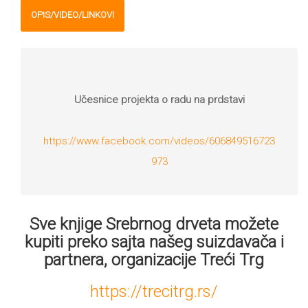
OPIS/VIDEO/LINKOVI
Učesnice projekta o radu na prdstavi
https://www.facebook.com/videos/606849516723
973
Sve knjige Srebrnog drveta možete
kupiti preko sajta našeg suizdavača i
partnera, organizacije Treći Trg
https://trecitrg.rs/