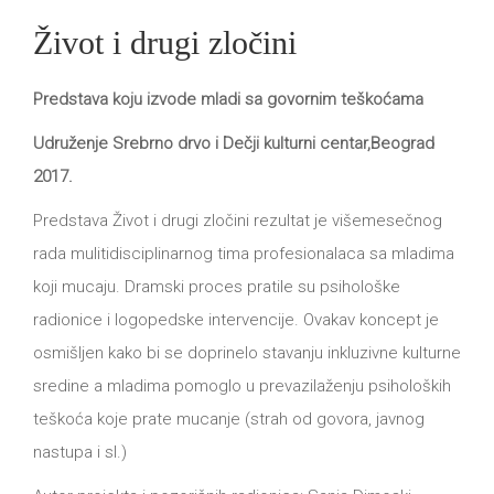
Život i drugi zločini
Predstava koju izvode mladi sa govornim teškoćama
Udruženje Srebrno drvo i Dečji kulturni centar,Beograd
2017.
Predstava Život i drugi zločini rezultat je višemesečnog
rada mulitidisciplinarnog tima profesionalaca sa mladima
koji mucaju. Dramski proces pratile su psihološke
radionice i logopedske intervencije. Ovakav koncept je
osmišljen kako bi se doprinelo stavanju inkluzivne kulturne
sredine a mladima pomoglo u prevazilaženju psiholoških
teškoća koje prate mucanje (strah od govora, javnog
nastupa i sl.)