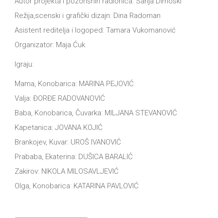
Autor projekta i pozorišnih radionica: Sanja Dimoski
Režija,scenski i grafički dizajn: Dina Radoman
Asistent reditelja i logoped: Tamara Vukomanović
Organizator: Maja Ćuk
Igraju:
Mama, Konobarica: MARINA PEJOVIĆ
Valja: ĐORĐE RADOVANOVIĆ
Baba, Konobarica, Čuvarka: MILJANA STEVANOVIĆ
Kapetanica: JOVANA KOJIĆ
Brankojev, Kuvar: UROŠ IVANOVIĆ
Prababa, Ekaterina: DUŠICA BARALIĆ
Zakirov: NIKOLA MILOSAVLJEVIĆ
Olga, Konobarica: KATARINA PAVLOVIĆ