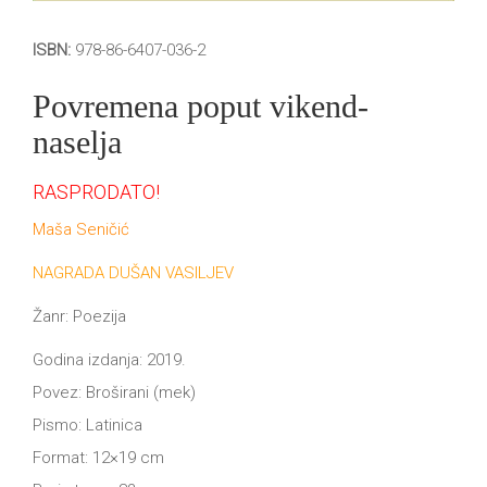
ISBN:
978-86-6407-036-2
Povremena poput vikend-
naselja
RASPRODATO!
Maša Seničić
NAGRADA DUŠAN VASILJEV
Žanr: Poezija
Godina izdanja: 2019.
Povez: Broširani (mek)
Pismo: Latinica
Format: 12×19 cm