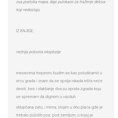
ova poetska mapa, daje putokaze za traženje delova
koji nedostaju.
IZ KNJIGE:
nežnija polovina eksplozije
mesecima treperim; budim se kao poludinamit u
srcu grada i znam da se spolja nikada ništa neće
desiti. bes i olakšanje dva su sprata zgrade koju
se spremam da dignem u vazduh.
sklupčana zato, i mirna, stojim u dnu placa gde je
trebalo položiti psa. pod zemljom, u kojoj je