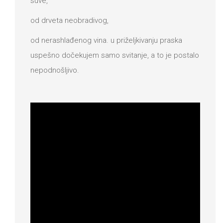
suve,
od drveta neobradivog,
od nerashlađenog vina. u priželjkivanju praska
uspešno dočekujem samo svitanje, a to je postalo
nepodnošljivo.