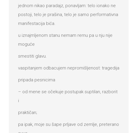
jednom nikao paradajz, ponavljam: telo ionako ne
postoji, telo je prašina, telo je samo performativna
manifestacija bića.
u iznajmljenom stanu nemam rernu pa u nju nije
moguće
smestiti glavu.
vaspitanjem odbacujem nepromišljenost: tragedija
pripada pesnicima
– od mene se očekuje postupak suptilan, razborit
i
praktičan;
pa ipak, moje su šape prljave od zemlje, preterano