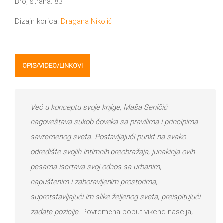
Broj strana: 83
Dizajn korica:
Dragana Nikolić
OPIS/VIDEO/LINKOVI
Već u konceptu svoje knjige, Maša Seničić
nagoveštava sukob čoveka sa pravilima i principima
savremenog sveta. Postavljajući punkt na svako
odredište svojih intimnih preobražaja, junakinja ovih
pesama iscrtava svoj odnos sa urbanim,
napuštenim i zaboravljenim prostorima,
suprotstavljajući im slike željenog sveta, preispitujući
zadate pozicije.
Povremena poput vikend-naselja
,