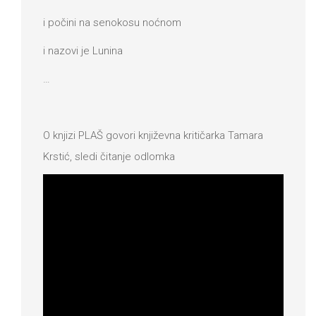
i počini na senokosu noćnom
i nazovi je Lunina
…
O knjizi PLAŠ govori književna kritičarka Tamara
Krstić, sledi čitanje odlomka