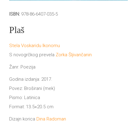
ISBN:
978-86-6407-035-5
Plaš
Stela Voskaridu Ikonomu
S novogrčkog prevela
Zorka Šljivančanin
Žanr: Poezija
Godina izdanja: 2017.
Povez: Broširani (mek)
Pismo: Latinica
Format: 13.5×20.5 cm
Dizajn korica
Dina Radoman