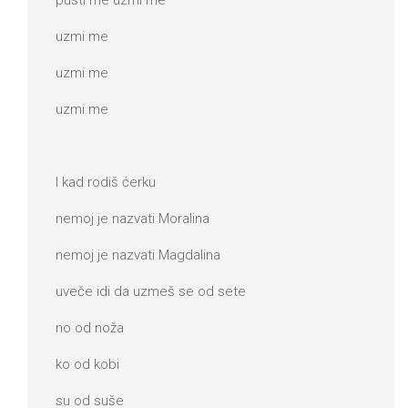
uzmi me
uzmi me
uzmi me
I kad rodiš ćerku
nemoj je nazvati Moralina
nemoj je nazvati Magdalina
uveče idi da uzmeš se od sete
no od noža
ko od kobi
su od suše