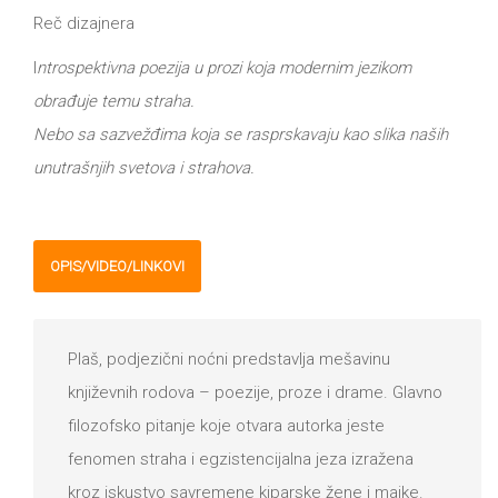
Reč dizajnera
I
ntrospektivna poezija u prozi koja modernim jezikom
obrađuje temu straha.
Nebo sa sazvežđima koja se rasprskavaju kao slika naših
unutrašnjih svetova i strahova.
OPIS/VIDEO/LINKOVI
Plaš, podjezični noćni predstavlja mešavinu
književnih rodova – poezije, proze i drame. Glavno
filozofsko pitanje koje otvara autorka jeste
fenomen straha i egzistencijalna jeza izražena
kroz iskustvo savremene kiparske žene i majke.