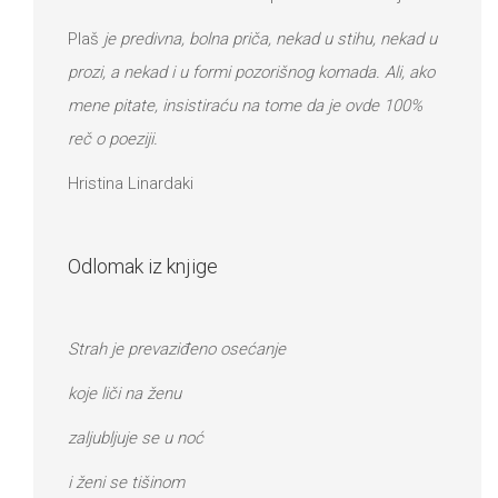
Plaš
je predivna, bolna priča, nekad u stihu, nekad u
prozi, a nekad i u formi pozorišnog komada. Ali, ako
mene pitate, insistiraću na tome da je ovde 100%
reč o poeziji.
Hristina Linardaki
Odlomak iz knjige
Strah je prevaziđeno osećanje
koje liči na ženu
zaljubljuje se u noć
i ženi se tišinom