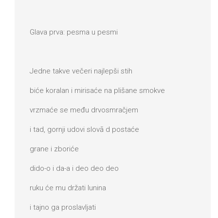
Glava prva: pesma u pesmi
Jedne takve večeri najlepši stih
biće koralan i mirisaće na plišane smokve
vrzmaće se među drvosmračjem
i tad, gornji udovi slovā d postaće
grane i zboriće
dido-o i da-a i deo deo deo
ruku će mu držati lunina
i tajno ga proslavljati