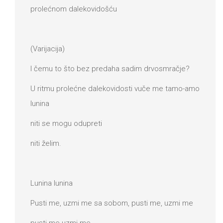
prolećnom dalekovidošću
(Varijacija)
I čemu to što bez predaha sadim drvosmračje?
U ritmu prolećne dalekovidosti vuče me tamo-amo
lunina
niti se mogu odupreti
niti želim.
Lunina lunina
Pusti me, uzmi me sa sobom, pusti me, uzmi me
pusti me uzmi me