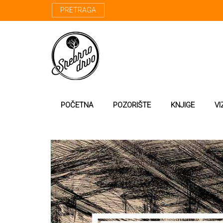
PRETRAGA
POČETNA
POZORIŠTE
KNJIGE
VI
Papirna pozorni
Srebrno drvo