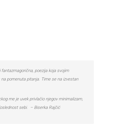
 i fantazmagorična, poezija koja svojim
ra na pomenuta pitanja. Time se na izvestan
ickog me je uvek privlačio njegov minimalizam,
 doslednost sebi. – Biserka Rajčić