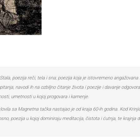
 Stala, poezija reči, tela i sna; poezija koja je istovremeno angažovana
tanja, navodi ih na ozbiljno čitanje života i poezije i davanje odgovo
osti, umetnosti u kojoj progovara i kamenje.
slovila sa Magnetna tačka nastajao je od kraja 60-ih godina. Kod Krinj
o, poezija u kojoj dominiraju meditacija, čistota i ćutnja, te krajnja