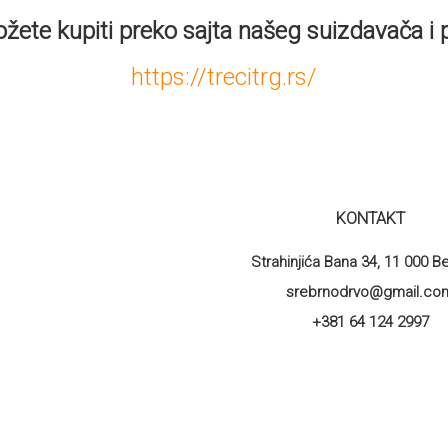
ete kupiti preko sajta našeg suizdavača i p
https://trecitrg.rs/
KONTAKT
Strahinjića Bana 34, 11 000 
srebrnodrvo@gmail.co
+381 64 124 2997