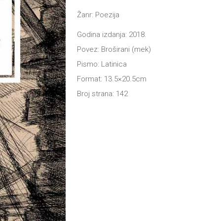
Žanr: Poezija
Godina izdanja: 2018.
Povez: Broširani (mek)
Pismo: Latinica
Format: 13.5×20.5cm
Broj strana: 142