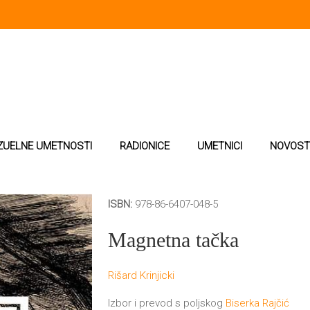
ZUELNE UMETNOSTI
RADIONICE
UMETNICI
NOVOST
ISBN:
978-86-6407-048-5
ca
Magnetna tačka
Rišard Krinjicki
Izbor i prevod s poljskog
Biserka Rajčić