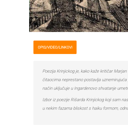
OPIS/VIDEO/LINKOVI
Poezija Krinjickog je, kako kaže kritičar Marjan
čitaocima neprestano postavlja uznemirujuća pi
način uključuje u Ingardenovo shvatanje umetn
Izbor iz poezije Rišarda Krinjickog koji sam na
u nekim fazama bliskost s haiku formom, odnosn