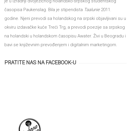
je u izradnji dvojezičnog holandsko-srpskog studentskog
časopisa Paukenslag. Bila je stipendista
Taalunie
2011.
godine. Njeni prevodi sa holandskog na srpski objavljivani su u
okviru izdavačke kuće Treći Trg, a prevodi poezije sa srpskog
na holandski u holandskom časopisu Awater. Živi u Beogradu i
bavi se književnim prevođenjem i digitalnim marketingom.
PRATITE NAS NA FACEBOOK-U