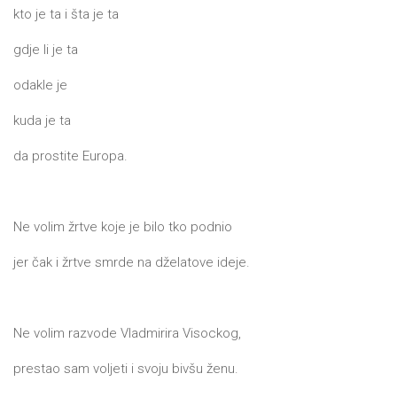
kto je ta i šta je ta
gdje li je ta
odakle je
kuda je ta
da prostite Europa.
Ne volim žrtve koje je bilo tko podnio
jer čak i žrtve smrde na dželatove ideje.
Ne volim razvode Vladmirira Visockog,
prestao sam voljeti i svoju bivšu ženu.