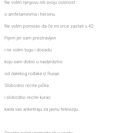
Ne volim njegovu niti svoju ovisnost
o amfetaminima i heroinu.
Ne volim pomisao da će mi srce zastati u 42.
Pijem jer sam prestravljen
i ne volim tugu i dosadu
koju sam dobio u nasljedstvo
od dalekog rođaka iz Rusije.
Slobodno recite pička
i slobodno recite kurac
kada vas anketiraju za javnu televiziju.
Operite svijet i nemojte ići u vojsku.