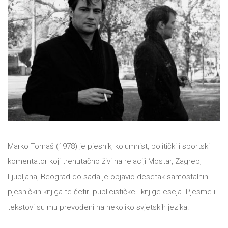
NOVOSTI
O
NAMA
KONTAKT
Marko Tomaš (1978) je
pjesnik, kolumnist, politički i sportski
komentator koji trenutačno živi na relaciji Mostar, Zagreb,
Ljubljana, Beograd do sada je objavio desetak samostalnih
pjesničkih knjiga te četiri publicističke i knjige eseja. Pjesme i
tekstovi su mu prevođeni na nekoliko svjetskih jezika.