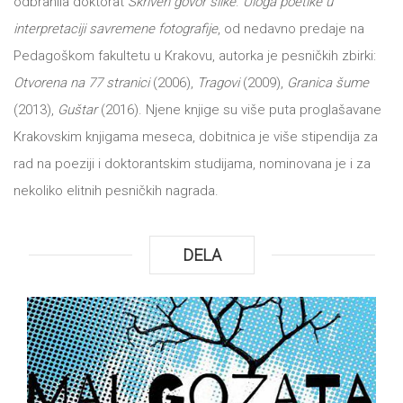
odbranila doktorat
Skriven govor slike
.
Uloga poetike u
interpretaciji savremene fotografije
, od nedavno predaje na
Pedagoškom fakultetu u Krakovu, autorka je pesničkih zbirki:
Otvorena na 77 stranici
(2006),
Tragovi
(2009),
Granica šume
(2013),
Guštar
(2016). Njene knjige su više puta proglašavane
Krakovskim knjigama meseca, dobitnica je više stipendija za
rad na poeziji i doktorantskim studijama, nominovana je i za
nekoliko elitnih pesničkih nagrada.
DELA