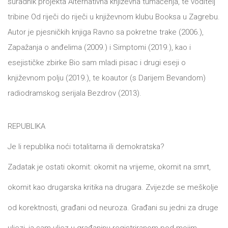
suradnik projekta Alternativna književna tumačenja, te voditelj
tribine Od riječi do riječi u književnom klubu Booksa u Zagrebu.
Autor je pjesničkih knjiga Ravno sa pokretne trake (2006.),
Zapažanja o anđelima (2009.) i Simptomi (2019.), kao i
esejističke zbirke Bio sam mladi pisac i drugi eseji o
književnom polju (2019.), te koautor (s Darijem Bevandom)
radiodramskog serijala Bezdrov (2013).
REPUBLIKA
Je li republika noći totalitarna ili demokratska?
Zadatak je ostati okomit: okomit na vrijeme, okomit na smrt,
okomit kao drugarska kritika na drugara. Zvijezde se meškolje
od korektnosti, građani od neuroza. Građani su jedni za druge
uljezi, ja sam uljez u građaninu registriranom pod mojim