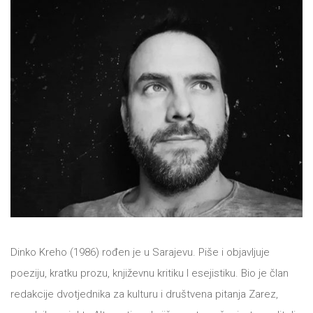
NOVOSTI
O
NAMA
KONTAKT
Dinko Kreho (1986) rođen je u Sarajevu. Piše i objavljuje
poeziju, kratku prozu, književnu kritiku I esejistiku. Bio je član
redakcije dvotjednika za kulturu i društvena pitanja Zarez,