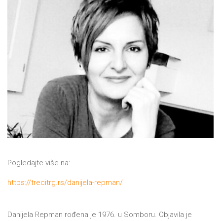
NOVOSTI
O
NAMA
KONTAKT
Pogledajte više na:
https://trecitrg.rs/danijela-repman/
Danijela Repman rođena je 1976. u Somboru. Objavila je