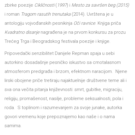
zbirke poezije
Cikličnosti
(
1997
) i
Mesto za savršen beg (2015)
i roman
Tragom rasutih trenutaka
(2014). Uvrštena je u
antologiju vojvođanskih pesnikinja
Oči ravnice
. Knjiga priča
Kvadratno disanje
nagrađena je na prvom konkursu za prozu
Trećeg Trga i Beogradskog festivala poezije i knjige.
Pripovedački senzibilitet Danijele Repman spaja u sebi
autorkino dosadašnje pesničko iskustvo sa crnotalasnom
atmosferom predgrađa i brzom, efektnom naracijom. Njene
lirski obojene priče tretiraju najaktuelnije društvene teme ali i
sva ona večita pitanja književnosti: smrt, gubitke, migraciju,
religiju, promašenost, nasilje, probleme seksualnosti, pola i
roda. S toplinom i razumevanjem za svoje junake, autorka
govori vremenu koje prepoznajemo kao naše i o nama
samima.