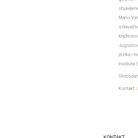
objavlje
Mario Var
izdavašt
književnos
Jugoslov
jezika i 
Instituta
Slobodan 
Kontakt:
KONTAKT