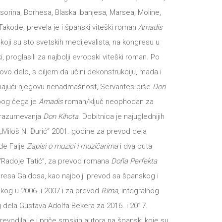
sorina, Borhesa, Blaska Ibanjesa, Marsea, Moline,
Takođe, prevela je i španski viteški roman
Amadis
, koji su sto svetskih medijevalista, na kongresu u
, proglasili za najbolji evropski viteški roman. Po
ovo delo, s ciljem da učini dekonstrukciju, mada i
najući njegovu nenadmašnost, Servantes piše
Don
bog čega je
Amadis
roman/ključ neophodan za
 razumevanja
Don Kihota
. Dobitnica je najuglednijih
„Miloš N. Đurić“ 2001. godine za prevod dela
de Falje
Zapisi o muzici i muzičarima
i dva puta
“Radoje Tatić”, za prevod romana
Doña Perfekta
resa Galdosa, kao najbolji prevod sa španskog i
kog u 2006. i 2007 i za prevod
Rima
, integralnog
dela Gustava Adolfa Bekera za 2016. i 2017.
revodila je i priče srpskih autora na španski koje su